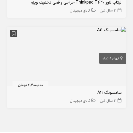
لپتاپ لنوو Thinkpad T420 حراجی واقعی تخفیف ویژه
3 سال قبل
کالای دیجیتال
تهران
تهران
2,300,000 تومان
سامسونگ A11
3 سال قبل
کالای دیجیتال