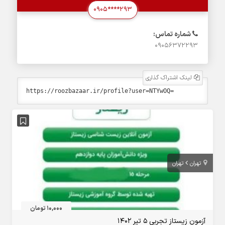
0905****293
شماره تماس:
09056372293
لینک اشتراک گذاری
تهران
تهران
10,000 تومان
آزمون زیستاز تجربی 5 تیر 1402