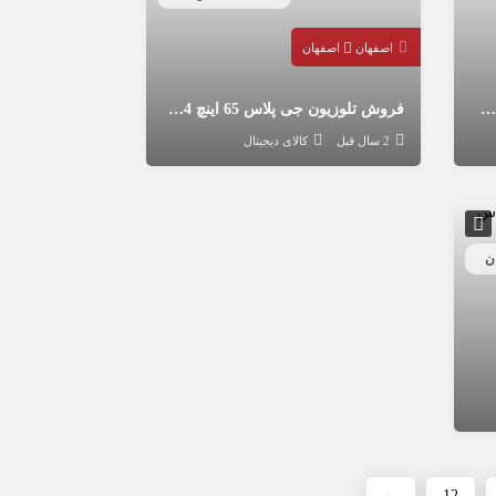
اصفهان
اصفهان
دستگاه رول به رول سفره یکبار مصرف
فروش تلوزیون جی پلاس 65 اینچ 754 کیو ال ای دی
2 سال قبل
کالای دیجیتال
←
12