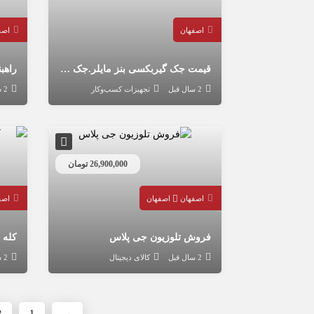
اصفهان
اصف
قیمت جک گیربکسی بنز مایلر.جک کیربکس درار ۳چرخ تایربادی.
2 سال قبل
تجهیزات کسب‌وکار
2 سال قبل
26,900,000 تومان
اصفهان
اصفهان
اصف
فروش تلوزیون جی پلاس
2 سال قبل
کالای دیجیتال
2 سال قبل
2
1
→