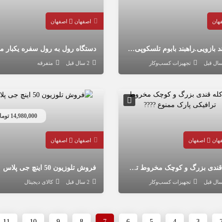
هان
اصفهان
اصفهان
راهبند بازویی.راهبند بابوم تلسکوپی.راهبند اتوماتیک پارکینگ
تجهیزات کسب‌وکار
2 سال قبل
متفرقه
14,980,000 تومان
هان
اصفهان
اصفهان
اصفهان
کله قندی بزرگ و کوچک مخروط ترافیکی پارک ممنوع ????
فروش تلوزیون 50 اینچ جی پلاس
تجهیزات کسب‌وکار
2 سال قبل
کالای دیجیتال
11
10
9
8
7
6
5
4
3