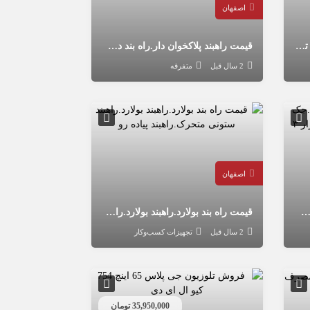
اصفهان
قیمت جک گیربکس درار بنز مایلر تایر بادی.جک گیربکسی رفیعیان.جک گیربکس درار تایر فرغونی
قیمت راهبند پلاکخوان دار.راه بند دستی پارکینگ.راهبند بازویی.راهبند تردد نامحدود.راهبند با ضمانت.راهبند با نصب رایگان
2 سال قبل
متفرقه
اصفهان
ک گیربکس درار نیم تن.جک گیربکسی رفیعیان.جک گیربکس درار ۳ چرخ تایر فرغونی
قیمت راه بند بولارد.راهبند بولارد.راهبند ستونی متحرک.راهبند پیاده رو
2 سال قبل
تجهیزات کسب‌وکار
35,950,000 تومان