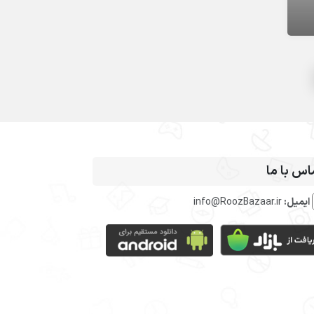
اس با ما
ایمیل:
info@RoozBazaar.ir