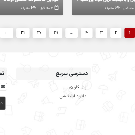
بل
متفرقه
3 ماه قبل
متفرقه
←
31
30
29
…
4
3
2
1
دسترسی سریع
تم
پنل کاربری
دانلود اپلیکیشن