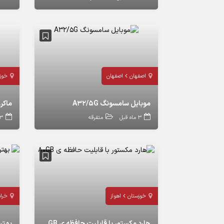
اصفهان
اصفهان
خوز
موبایل سامسونگ A32/5G
ماکروفر
3 ماه قبل
متفرقه
3 ماه ق
خوزستان
اهواز
خرا
هارد مکستور با قابلیت حافظه ی 80GB