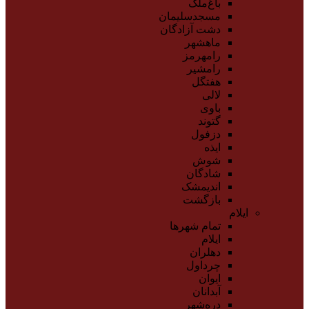
باغ‌ملک
مسجدسلیمان
دشت آزادگان
ماهشهر
رامهرمز
رامشیر
هفتگل
لالی
باوی
گتوند
دزفول
ایذه
شوش
شادگان
اندیمشک
بازگشت
ایلام
تمام شهر‌ها
ایلام
دهلران
چرداول
ایوان
آبدانان
دره‌شهر