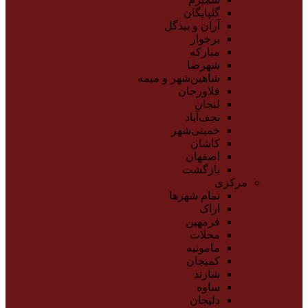
گلپایگان
آران و بیدگل
برخوار
مبارکه
شهرضا
شاهین‌شهر و میمه
فلاورجان
لنجان
نجف‌آباد
خمینی‌شهر
کاشان
اصفهان
بازگشت
مرکزی
تمام شهر‌ها
اراک
فرمهین
محلات
مامونیه
کمیجان
شازند
ساوه
دلیجان