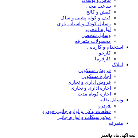
لباس و پوشاک
ساعت مچی
کفش و کالج
کیف و کوله پشتی و ساک
وسایل کودک و اسباب بازی
لوازم التحریر
وسایل شخصی
محصولات متفرقه
استخدام و کاریابی
کارجو
کارفرما
املاک
فروش مسکونی
اجاره مسکونی
فروش اداری و تجاری
اجاره اداری و تجاری
اجاره کوتاه مدت
وسایل نقلیه
خودرو
قطعات یدکی و لوازم جانبی خودرو
موتورسیکلت و لوازم جانبی
متفرقه
ثبت آگهی مادام‌العمر