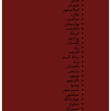
قدس
شهریار
اسلام‌شهر
ملارد
صالحیه
بهارستان
پاکدشت
قرچک
ورامین
گلستان
ری
اندیشه
رباط کریم
پرند
باغستان
پردیس
بومهن
باقرشهر
پیشوا
نسیم شهر
صباشهر
چهاردانگه
دماوند
حسن‌آباد