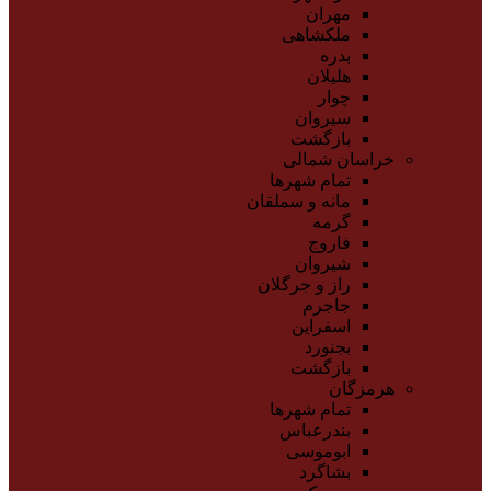
مهران
ملکشاهی
بدره
هلیلان
چوار
سیروان
بازگشت
خراسان شمالی
تمام شهر‌ها
مانه و سملقان
گرمه
فاروج
شیروان
راز و جرگلان
جاجرم
اسفراین
بجنورد
بازگشت
هرمزگان
تمام شهر‌ها
بندرعباس
ابوموسی
بشاگرد