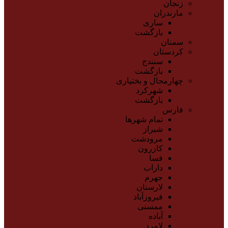
زنجان
مازندران
ساری
بازگشت
سمنان
کردستان
سنندج
بازگشت
چهارمحال و بختیاری
شهرکرد
بازگشت
فارس
تمام شهر‌ها
شیراز
مرودشت
کازرون
فسا
داراب
جهرم
لارستان
فیروزآباد
ممسنی
آباده
لامرد