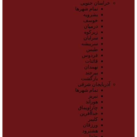
خراسان جنوبی
تمام شهر‌ها
بشرویه
خوسف
درمیان
زیرکوه
سرایان
سربیشه
طبس
فردوس
قائنات
نهبندان
بیرجند
بازگشت
آذربایجان شرقی
تمام شهر‌ها
تبریز
هوراند
چاراویماق
خداآفرین
کلیبر
ورزقان
هشترود
جلفا