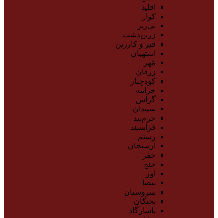
اقلید
کوار
نی‌ریز
زرین‌دشت
قیر و کارزین
استهبان
مُهر
زرقان
کوه‌چنار
خرامه
گراش
سپیدان
خرم‌بید
فراشبند
رستم
ارسنجان
خفر
خنج
اوز
بیضا
سروستان
بختگان
پاسارگاد