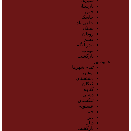
سیریک
پارسیان
خمیر
جاسک
حاجی‌آباد
بستک
رودان
قشم
بندر لنگه
میناب
بازگشت
بوشهر
تمام شهر‌ها
بوشهر
دشتستان
کنگان
گناوه
دشتی
تنگستان
عسلویه
جم
دیر
دیلم
بازگشت