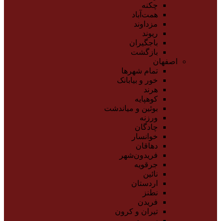
چکنه
همت‌آباد
مزداوند
ریوند
باجگیران
بازگشت
اصفهان
تمام شهر‌ها
خور و بیابانک
هرند
کوهپایه
بوئین و میاندشت
ورزنه
چادگان
خوانسار
دهاقان
فریدون‌شهر
جرقویه
نائین
اردستان
نطنز
فریدن
تیران و کرون
سمیرم