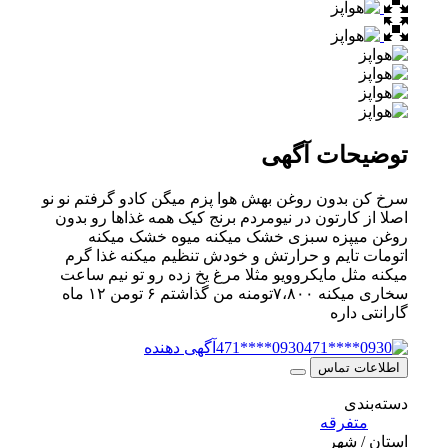
توضیحات آگهی
سرخ کن بدون روغن بهش هوا پزم میگن کادو گرفتم نو نو
اصلا از کارتون در نیومردم برنج کیک همه غذاها رو بدون
روغن میپزه سبزی خشک میکنه میوه خشک میکنه
اتومات تایم و حرارتش و خودش تنظیم میکنه غذا گرم
میکنه مثل مایکروویو مثلا مرغ یخ زده رو تو نیم ساعت
سخاری میکنه ۷،۸۰۰تومنه من گذاشتم ۶ تومن ۱۲ ماه
گارانتی داره
0930****471
آگهی دهنده
اطلاعات تماس
دسته‌بندی
متفرقه
استان / شهر