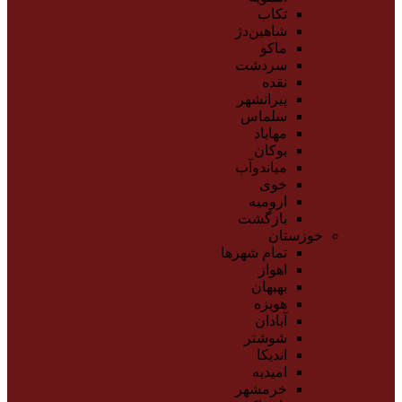
تکاب
شاهین‌دژ
ماکو
سردشت
نقده
پیرانشهر
سلماس
مهاباد
بوکان
میاندوآب
خوی
ارومیه
بازگشت
خوزستان
تمام شهر‌ها
اهواز
بهبهان
هویزه
آبادان
شوشتر
اندیکا
امیدیه
خرمشهر