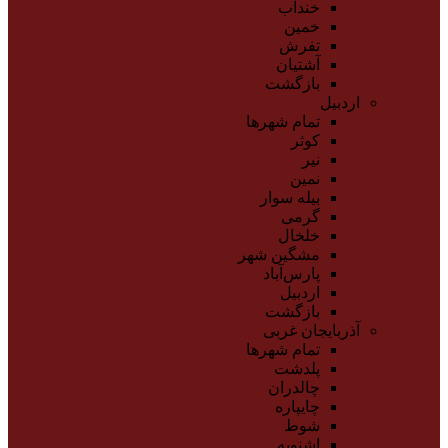
خنداب
خمین
تفرش
آشتیان
بازگشت
اردبیل
تمام شهر‌ها
کوثر
نیر
نمین
بیله سوار
گرمی
خلخال
مشگین شهر
پارس‌آباد
اردبیل
بازگشت
آذربایجان غربی
تمام شهر‌ها
پلدشت
چالدران
چایپاره
شوط
اشنویه