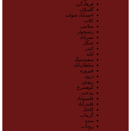
فرهادگرد
گلمکان
احمدآباد صولت
کلات
سلامی
رشتخوار
نصرآباد
جنگل
کندر
انابد
سفیدسنگ
سلطان‌آباد
فیروزه
درود
ریوش
کوهسرخ
بیدخت
قاسم‌آباد
قلندرآباد
کاخک
گرماب
سده
رودآب