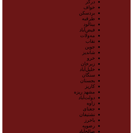
درگز
خواف
بردسکن
طرقبه
بینالود
فیض‌آباد
مه‌ولات
نقاب
جوین
شاندیز
خرو
زبرخان
خلیل‌آباد
سنگان
بجستان
کاریز
مشهد ریزه
دولت‌آباد
زاوه
جغتای
نشتیفان
باخرز
رضویه
صالح‌آباد