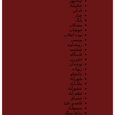
شادمهر
حکم‌آباد
کدکن
چنار
بایگ
مشکان
خوشاب
نوده انقلاب
یونسی
روشناوند
ششتمد
قدمگاه
داورزن
نوخندان
ریواده
چاپشلو
شهرآباد
ملک‌آباد
عشق‌آباد
لطف‌آباد
چخماق
قلعه‌نو علیا
سمیع‌آباد
رباط سنگ