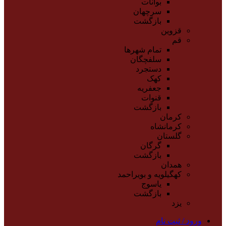
بوانات
سرچهان
بازگشت
قزوین
قم
تمام شهر‌ها
سلفچگان
دستجرد
کهک
جعفریه
قنوات
بازگشت
کرمان
کرمانشاه
گلستان
گرگان
بازگشت
همدان
کهگیلویه و بویراحمد
یاسوج
بازگشت
یزد
ورود / ثبت نام