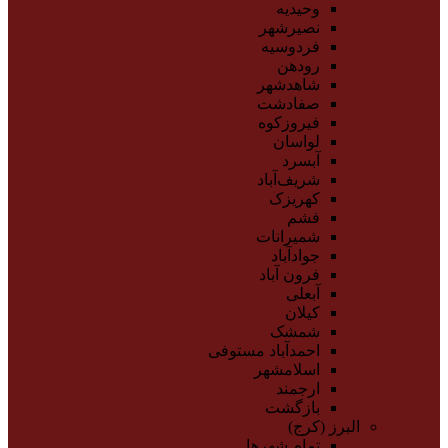
وحیدیه
نصیرشهر
فردوسیه
رودهن
شاهدشهر
صفادشت
فیروزکوه
لواسان
آبسرد
شریف‌آباد
کهریزک
فشم
شمیرانات
جوادآباد
فرون آباد
آبعلی
کیلان
شمشک
احمدآباد مستوفی
اسلامشهر
ارجمند
بازگشت
البرز (کرج)
تمام شهر‌ها