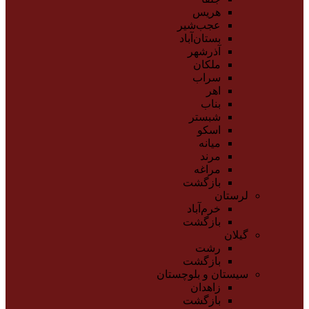
هریس
عجب‌شیر
بستان‌آباد
آذرشهر
ملکان
سراب
اهر
بناب
شبستر
اسکو
میانه
مرند
مراغه
بازگشت
لرستان
خرم‌آباد
بازگشت
گیلان
رشت
بازگشت
سیستان و بلوچستان
زاهدان
بازگشت