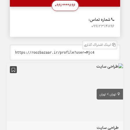
0991****896
شماره تماس:
09912314896
لینک اشتراک گذاری
تهران
تهران
طراحی سایت