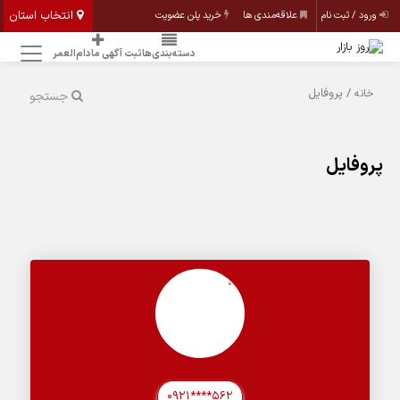
انتخاب استان
ورود / ثبت نام
علاقه‌مندی ها
خرید پلن عضویت
دسته‌بندی‌ها
ثبت آگهی مادام‌العمر
/ پروفایل
خانه
جستجو
پروفایل
0921****562