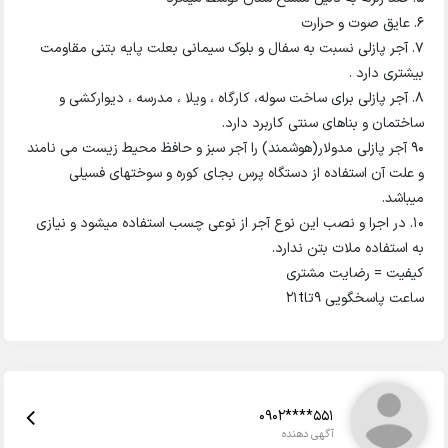
6. عایق صوت و حرارت
7. آجر پازلی نسبت به سفال و بلوک سیمانی بعلت پایه بتنی مقاومت
بیشتری دارد .
8. آجر پازلی برای ساخت سوله، کارگاه ، ویلا ، مدرسه ، دیوارکشی و
ساختمان و بناهای سنتی کاربرد دارد.
90 آجر پازلی مدولار(هوشمند) را آجر سبز و حافظ محیط زیست می نامند
و علت آن استفاده از دستگاه پرس بجای کوره و سوختهای فسیلی
میباشد.
10. در اجرا و نصب این نوع آجر از نوعی چسب استفاده میشود و نیازی
به استفاده ملات بتن ندارد.
کیفیت = رضایت مشتری
ساعت پاسخگویی 9تا21t
0902****551
آگهی دهنده