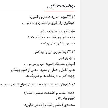
توضیحات آگهی
????آموزش تزریقات سرم و آمپول
خونگیری رگ گیری پانسمان پانداژ و …..
هزینه دوره با مدرک معتبر
یک میلیون و ششصد و پنجاه ۱۶۵۰
دو روزه با کار عملی و تست
????دوره آموزش ژل و بوتاکس
و تزریق فیلر
آموزش مدلینگ صورت لب روسی و …..
بطور کامل و عملی و مدرک معتبر از علوم پزشکی
جهت کار در درمانگاه ها و کلینیک ها
????آموزش حجامت زالو طب سنتی مزاج شناسی طب سو
جهت ثبتنام و اطلاعات بیشتر با شماره
09304511957
محمدی (مشاور ثبتنام) تماس بگیرید.