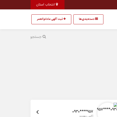
انتخاب استان
دسته‌بندی‌ها
ثبت آگهی مادام‌العمر
جستجو
0930****957
آگهی دهنده