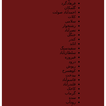
فرهادگرد
گلمکان
احمدآباد صولت
کلات
سلامی
رشتخوار
نصرآباد
جنگل
کندر
انابد
سفیدسنگ
سلطان‌آباد
فیروزه
درود
ریوش
کوهسرخ
بیدخت
قاسم‌آباد
قلندرآباد
کاخک
گرماب
سده
رودآب