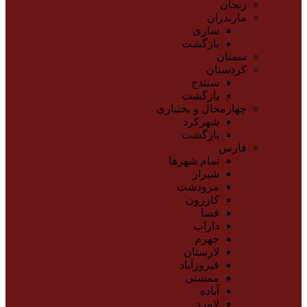
زنجان
مازندران
ساری
بازگشت
سمنان
کردستان
سنندج
بازگشت
چهارمحال و بختیاری
شهرکرد
بازگشت
فارس
تمام شهر‌ها
شیراز
مرودشت
کازرون
فسا
داراب
جهرم
لارستان
فیروزآباد
ممسنی
آباده
لامرد