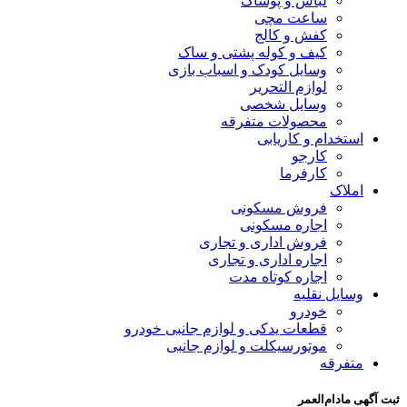
لباس و پوشاک
ساعت مچی
کفش و کالج
کیف و کوله پشتی و ساک
وسایل کودک و اسباب بازی
لوازم التحریر
وسایل شخصی
محصولات متفرقه
استخدام و کاریابی
کارجو
کارفرما
املاک
فروش مسکونی
اجاره مسکونی
فروش اداری و تجاری
اجاره اداری و تجاری
اجاره کوتاه مدت
وسایل نقلیه
خودرو
قطعات یدکی و لوازم جانبی خودرو
موتورسیکلت و لوازم جانبی
متفرقه
ثبت آگهی مادام‌العمر