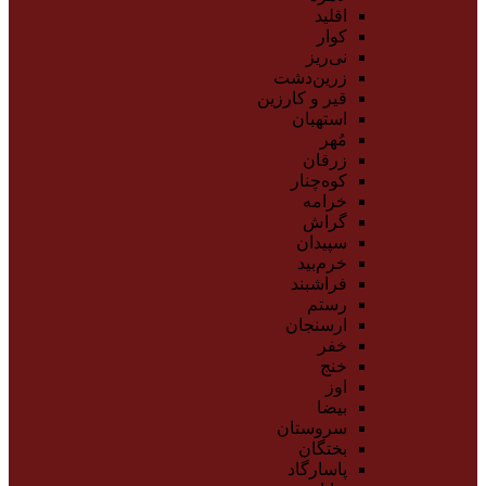
اقلید
کوار
نی‌ریز
زرین‌دشت
قیر و کارزین
استهبان
مُهر
زرقان
کوه‌چنار
خرامه
گراش
سپیدان
خرم‌بید
فراشبند
رستم
ارسنجان
خفر
خنج
اوز
بیضا
سروستان
بختگان
پاسارگاد