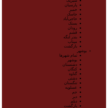
سیریک
پارسیان
خمیر
جاسک
حاجی‌آباد
بستک
رودان
قشم
بندر لنگه
میناب
بازگشت
بوشهر
تمام شهر‌ها
بوشهر
دشتستان
کنگان
گناوه
دشتی
تنگستان
عسلویه
جم
دیر
دیلم
بازگشت