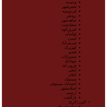
وحیدیه
نصیرشهر
فردوسیه
رودهن
شاهدشهر
صفادشت
فیروزکوه
لواسان
آبسرد
شریف‌آباد
کهریزک
فشم
شمیرانات
جوادآباد
فرون آباد
آبعلی
کیلان
شمشک
احمدآباد مستوفی
اسلامشهر
ارجمند
بازگشت
البرز (کرج)
تمام شهر‌ها