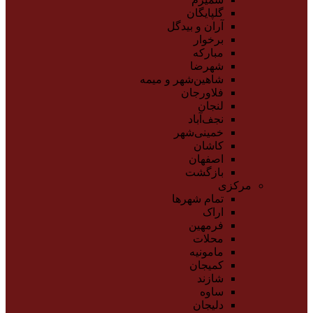
گلپایگان
آران و بیدگل
برخوار
مبارکه
شهرضا
شاهین‌شهر و میمه
فلاورجان
لنجان
نجف‌آباد
خمینی‌شهر
کاشان
اصفهان
بازگشت
مرکزی
تمام شهر‌ها
اراک
فرمهین
محلات
مامونیه
کمیجان
شازند
ساوه
دلیجان