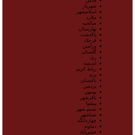
قدس
شهریار
اسلام‌شهر
ملارد
صالحیه
بهارستان
پاکدشت
قرچک
ورامین
گلستان
ری
اندیشه
رباط کریم
پرند
باغستان
پردیس
بومهن
باقرشهر
پیشوا
نسیم شهر
صباشهر
چهاردانگه
دماوند
حسن‌آباد