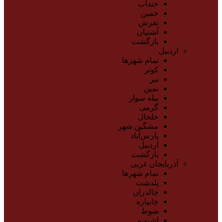
خنداب
خمین
تفرش
آشتیان
بازگشت
اردبیل
تمام شهر‌ها
کوثر
نیر
نمین
بیله سوار
گرمی
خلخال
مشگین شهر
پارس‌آباد
اردبیل
بازگشت
آذربایجان غربی
تمام شهر‌ها
پلدشت
چالدران
چایپاره
شوط
اشنویه