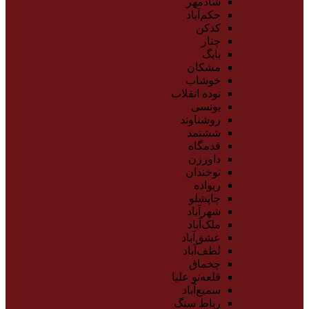
شادمهر
حکم‌آباد
کدکن
چنار
بایگ
مشکان
خوشاب
نوده انقلاب
یونسی
روشناوند
ششتمد
قدمگاه
داورزن
نوخندان
ریواده
چاپشلو
شهرآباد
ملک‌آباد
عشق‌آباد
لطف‌آباد
چخماق
قلعه‌نو علیا
سمیع‌آباد
رباط سنگ