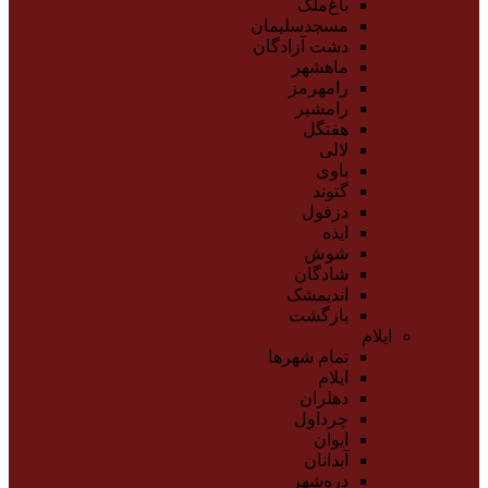
باغ‌ملک
مسجدسلیمان
دشت آزادگان
ماهشهر
رامهرمز
رامشیر
هفتگل
لالی
باوی
گتوند
دزفول
ایذه
شوش
شادگان
اندیمشک
بازگشت
ایلام
تمام شهر‌ها
ایلام
دهلران
چرداول
ایوان
آبدانان
دره‌شهر