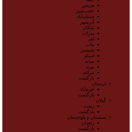
هریس
عجب‌شیر
بستان‌آباد
آذرشهر
ملکان
سراب
اهر
بناب
شبستر
اسکو
میانه
مرند
مراغه
بازگشت
لرستان
خرم‌آباد
بازگشت
گیلان
رشت
بازگشت
سیستان و بلوچستان
زاهدان
بازگشت