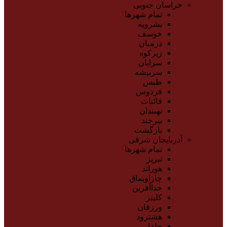
خراسان جنوبی
تمام شهر‌ها
بشرویه
خوسف
درمیان
زیرکوه
سرایان
سربیشه
طبس
فردوس
قائنات
نهبندان
بیرجند
بازگشت
آذربایجان شرقی
تمام شهر‌ها
تبریز
هوراند
چاراویماق
خداآفرین
کلیبر
ورزقان
هشترود
جلفا