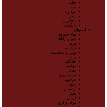
چکنه
همت‌آباد
مزداوند
ریوند
باجگیران
بازگشت
اصفهان
تمام شهر‌ها
خور و بیابانک
هرند
کوهپایه
بوئین و میاندشت
ورزنه
چادگان
خوانسار
دهاقان
فریدون‌شهر
جرقویه
نائین
اردستان
نطنز
فریدن
تیران و کرون
سمیرم