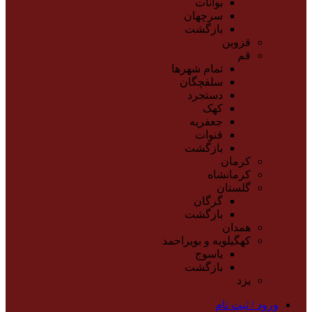
بوانات
سرچهان
بازگشت
قزوین
قم
تمام شهر‌ها
سلفچگان
دستجرد
کهک
جعفریه
قنوات
بازگشت
کرمان
کرمانشاه
گلستان
گرگان
بازگشت
همدان
کهگیلویه و بویراحمد
یاسوج
بازگشت
یزد
ورود / ثبت نام