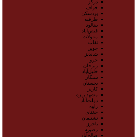
درگز
خواف
بردسکن
طرقبه
بینالود
فیض‌آباد
مه‌ولات
نقاب
جوین
شاندیز
خرو
زبرخان
خلیل‌آباد
سنگان
بجستان
کاریز
مشهد ریزه
دولت‌آباد
زاوه
جغتای
نشتیفان
باخرز
رضویه
صالح‌آباد