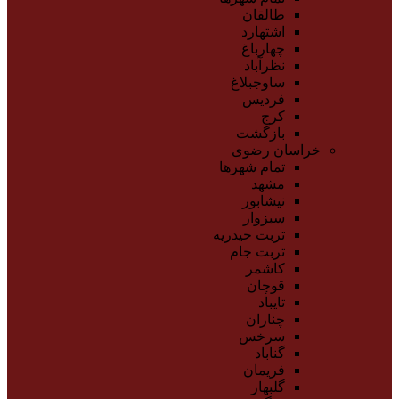
طالقان
اشتهارد
چهارباغ
نظرآباد
ساوجبلاغ
فردیس
کرج
بازگشت
خراسان رضوی
تمام شهر‌ها
مشهد
نیشابور
سبزوار
تربت حیدریه
تربت جام
کاشمر
قوچان
تایباد
چناران
سرخس
گناباد
فریمان
گلبهار