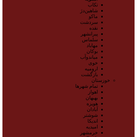
تکاب
شاهین‌دژ
ماکو
سردشت
نقده
پیرانشهر
سلماس
مهاباد
بوکان
میاندوآب
خوی
ارومیه
بازگشت
خوزستان
تمام شهر‌ها
اهواز
بهبهان
هویزه
آبادان
شوشتر
اندیکا
امیدیه
خرمشهر