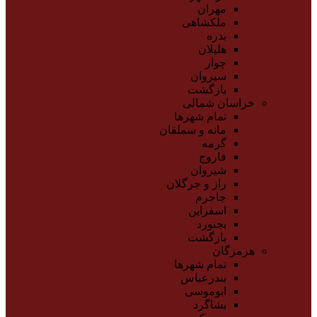
مهران
ملکشاهی
بدره
هلیلان
چوار
سیروان
بازگشت
خراسان شمالی
تمام شهر‌ها
مانه و سملقان
گرمه
فاروج
شیروان
راز و جرگلان
جاجرم
اسفراین
بجنورد
بازگشت
هرمزگان
تمام شهر‌ها
بندرعباس
ابوموسی
بشاگرد