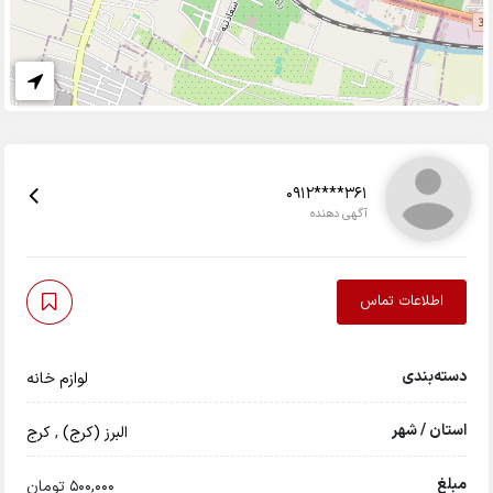
0912****361
آگهی دهنده
اطلاعات تماس
دسته‌بندی
لوازم خانه
استان / شهر
البرز (کرج)
,
کرج
مبلغ
500,000 تومان