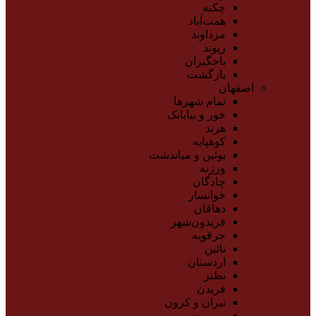
چکنه
همت‌آباد
مزداوند
ریوند
باجگیران
بازگشت
اصفهان
تمام شهر‌ها
خور و بیابانک
هرند
کوهپایه
بوئین و میاندشت
ورزنه
چادگان
خوانسار
دهاقان
فریدون‌شهر
جرقویه
نائین
اردستان
نطنز
فریدن
تیران و کرون
سمیرم