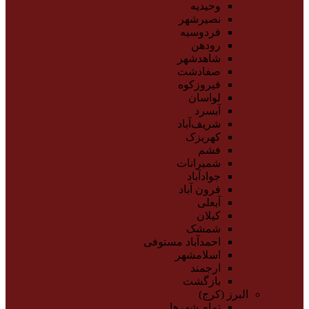
وحیدیه
نصیرشهر
فردوسیه
رودهن
شاهدشهر
صفادشت
فیروزکوه
لواسان
آبسرد
شریف‌آباد
کهریزک
فشم
شمیرانات
جوادآباد
فرون آباد
آبعلی
کیلان
شمشک
احمدآباد مستوفی
اسلامشهر
ارجمند
بازگشت
البرز (کرج)
تمام شهر‌ها