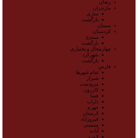
زنجان
مازندران
ساری
بازگشت
سمنان
کردستان
سنندج
بازگشت
چهارمحال و بختیاری
شهرکرد
بازگشت
فارس
تمام شهر‌ها
شیراز
مرودشت
کازرون
فسا
داراب
جهرم
لارستان
فیروزآباد
ممسنی
آباده
لامرد