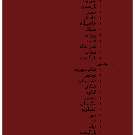
سیریک
پارسیان
خمیر
جاسک
حاجی‌آباد
بستک
رودان
قشم
بندر لنگه
میناب
بازگشت
بوشهر
تمام شهر‌ها
بوشهر
دشتستان
کنگان
گناوه
دشتی
تنگستان
عسلویه
جم
دیر
دیلم
بازگشت