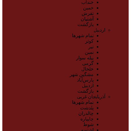
خنداب
خمین
تفرش
آشتیان
بازگشت
اردبیل
تمام شهر‌ها
کوثر
نیر
نمین
بیله سوار
گرمی
خلخال
مشگین شهر
پارس‌آباد
اردبیل
بازگشت
آذربایجان غربی
تمام شهر‌ها
پلدشت
چالدران
چایپاره
شوط
اشنویه