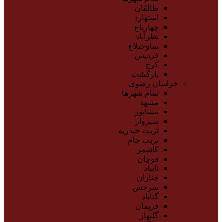
طالقان
اشتهارد
چهارباغ
نظرآباد
ساوجبلاغ
فردیس
کرج
بازگشت
خراسان رضوی
تمام شهر‌ها
مشهد
نیشابور
سبزوار
تربت حیدریه
تربت جام
کاشمر
قوچان
تایباد
چناران
سرخس
گناباد
فریمان
گلبهار