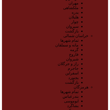
مهران
ملکشاهی
بدره
هلیلان
چوار
سیروان
بازگشت
خراسان شمالی
تمام شهر‌ها
مانه و سملقان
گرمه
فاروج
شیروان
راز و جرگلان
جاجرم
اسفراین
بجنورد
بازگشت
هرمزگان
تمام شهر‌ها
بندرعباس
ابوموسی
بشاگرد