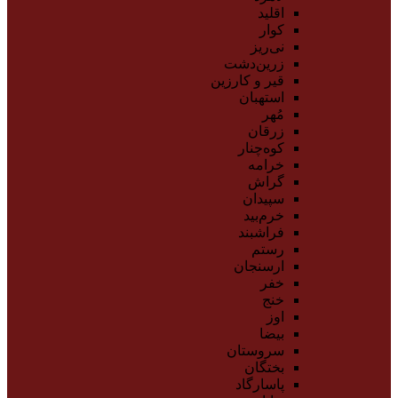
اقلید
کوار
نی‌ریز
زرین‌دشت
قیر و کارزین
استهبان
مُهر
زرقان
کوه‌چنار
خرامه
گراش
سپیدان
خرم‌بید
فراشبند
رستم
ارسنجان
خفر
خنج
اوز
بیضا
سروستان
بختگان
پاسارگاد