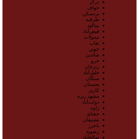
درگز
خواف
بردسکن
طرقبه
بینالود
فیض‌آباد
مه‌ولات
نقاب
جوین
شاندیز
خرو
زبرخان
خلیل‌آباد
سنگان
بجستان
کاریز
مشهد ریزه
دولت‌آباد
زاوه
جغتای
نشتیفان
باخرز
رضویه
صالح‌آباد