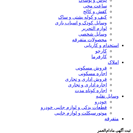
لباس و پوشاک
ساعت مچی
کفش و کالج
کیف و کوله پشتی و ساک
وسایل کودک و اسباب بازی
لوازم التحریر
وسایل شخصی
محصولات متفرقه
استخدام و کاریابی
کارجو
کارفرما
املاک
فروش مسکونی
اجاره مسکونی
فروش اداری و تجاری
اجاره اداری و تجاری
اجاره کوتاه مدت
وسایل نقلیه
خودرو
قطعات یدکی و لوازم جانبی خودرو
موتورسیکلت و لوازم جانبی
متفرقه
ثبت آگهی مادام‌العمر