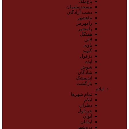
باغ‌ملک
مسجدسلیمان
دشت آزادگان
ماهشهر
رامهرمز
رامشیر
هفتگل
لالی
باوی
گتوند
دزفول
ایذه
شوش
شادگان
اندیمشک
بازگشت
ایلام
تمام شهر‌ها
ایلام
دهلران
چرداول
ایوان
آبدانان
دره‌شهر