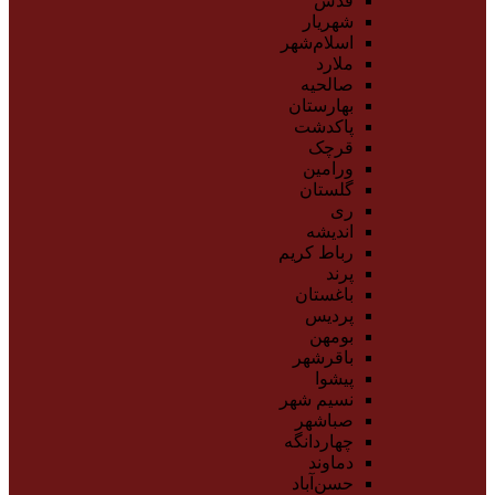
قدس
شهریار
اسلام‌شهر
ملارد
صالحیه
بهارستان
پاکدشت
قرچک
ورامین
گلستان
ری
اندیشه
رباط کریم
پرند
باغستان
پردیس
بومهن
باقرشهر
پیشوا
نسیم شهر
صباشهر
چهاردانگه
دماوند
حسن‌آباد