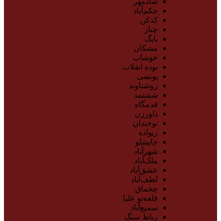
شادمهر
حکم‌آباد
کدکن
چنار
بایگ
مشکان
خوشاب
نوده انقلاب
یونسی
روشناوند
ششتمد
قدمگاه
داورزن
نوخندان
ریواده
چاپشلو
شهرآباد
ملک‌آباد
عشق‌آباد
لطف‌آباد
چخماق
قلعه‌نو علیا
سمیع‌آباد
رباط سنگ