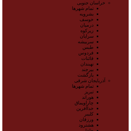
خراسان جنوبی
تمام شهر‌ها
بشرویه
خوسف
درمیان
زیرکوه
سرایان
سربیشه
طبس
فردوس
قائنات
نهبندان
بیرجند
بازگشت
آذربایجان شرقی
تمام شهر‌ها
تبریز
هوراند
چاراویماق
خداآفرین
کلیبر
ورزقان
هشترود
جلفا