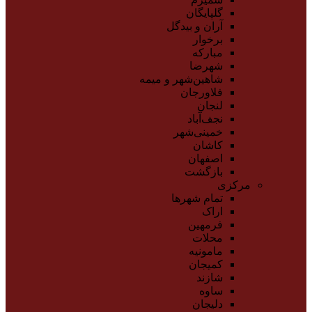
گلپایگان
آران و بیدگل
برخوار
مبارکه
شهرضا
شاهین‌شهر و میمه
فلاورجان
لنجان
نجف‌آباد
خمینی‌شهر
کاشان
اصفهان
بازگشت
مرکزی
تمام شهر‌ها
اراک
فرمهین
محلات
مامونیه
کمیجان
شازند
ساوه
دلیجان