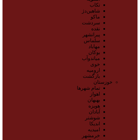
تکاب
شاهین‌دژ
ماکو
سردشت
نقده
پیرانشهر
سلماس
مهاباد
بوکان
میاندوآب
خوی
ارومیه
بازگشت
خوزستان
تمام شهر‌ها
اهواز
بهبهان
هویزه
آبادان
شوشتر
اندیکا
امیدیه
خرمشهر