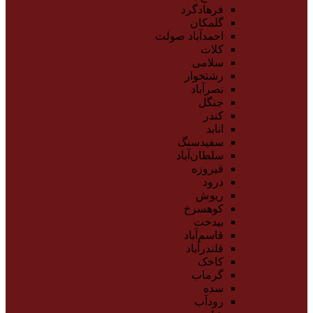
فرهادگرد
گلمکان
احمدآباد صولت
کلات
سلامی
رشتخوار
نصرآباد
جنگل
کندر
انابد
سفیدسنگ
سلطان‌آباد
فیروزه
درود
ریوش
کوهسرخ
بیدخت
قاسم‌آباد
قلندرآباد
کاخک
گرماب
سده
رودآب