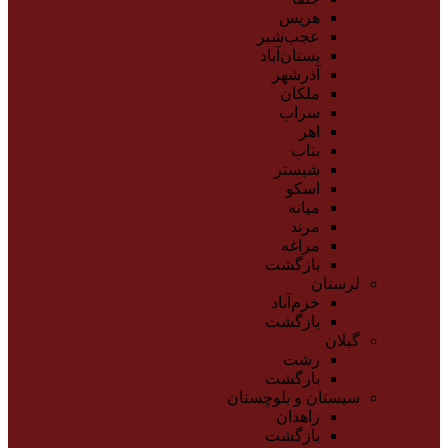
هریس
عجب‌شیر
بستان‌آباد
آذرشهر
ملکان
سراب
اهر
بناب
شبستر
اسکو
میانه
مرند
مراغه
بازگشت
لرستان
خرم‌آباد
بازگشت
گیلان
رشت
بازگشت
سیستان و بلوچستان
زاهدان
بازگشت