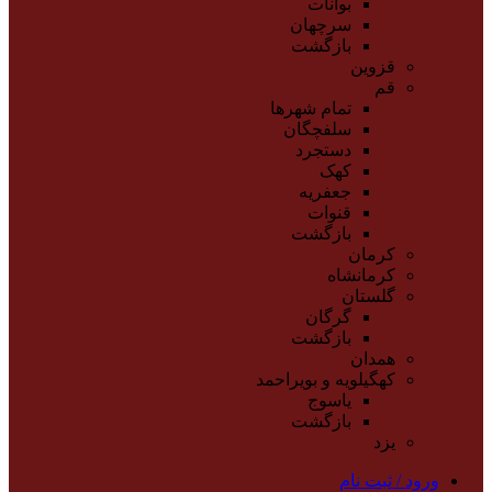
بوانات
سرچهان
بازگشت
قزوین
قم
تمام شهر‌ها
سلفچگان
دستجرد
کهک
جعفریه
قنوات
بازگشت
کرمان
کرمانشاه
گلستان
گرگان
بازگشت
همدان
کهگیلویه و بویراحمد
یاسوج
بازگشت
یزد
ورود / ثبت نام