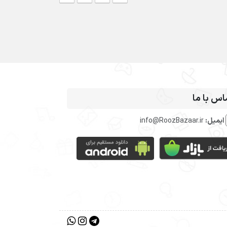
اس با ما
ایمیل:
info@RoozBazaar.ir