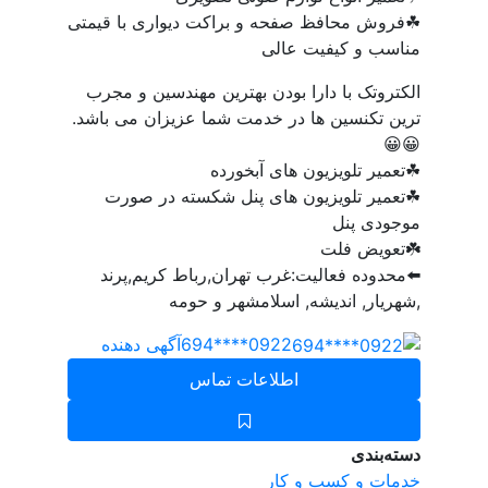
☘فروش محافظ صفحه و براکت دیواری با قیمتی
مناسب و کیفیت عالی
الکتروتک با دارا بودن بهترین مهندسین و مجرب
ترین تکنسین ها در خدمت شما عزیزان می باشد.
😀😀
☘تعمیر تلویزیون های آبخورده
☘تعمیر تلویزیون های پنل شکسته در صورت
موجودی پنل
☘️تعویض فلت
⬅️محدوده فعالیت:غرب تهران,رباط کریم,پرند
,شهریار, اندیشه, اسلامشهر و حومه
0922****694
آگهی دهنده
اطلاعات تماس
دسته‌بندی
خدمات و کسب و کار