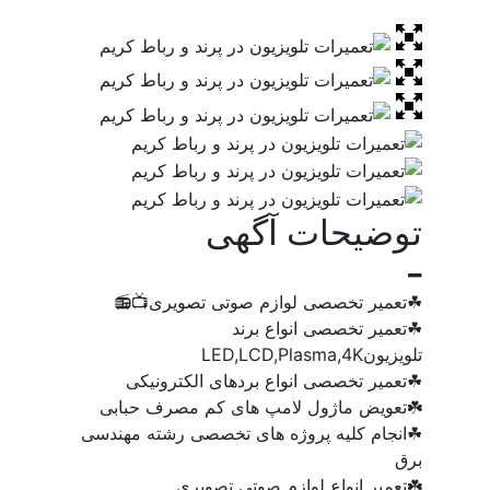
توضیحات آگهی
☘تعمیر تخصصی لوازم صوتی تصویری📺📻
☘تعمیر تخصصی انواع برند
تلویزیونLED,LCD,Plasma,4K
☘تعمیر تخصصی انواع بردهای الکترونیکی
☘️تعویض ماژول لامپ های کم مصرف حبابی
☘انجام کلیه پروژه های تخصصی رشته مهندسی
برق
☘️تعمیر انواع لوازم صوتی تصویری