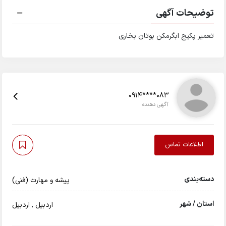
توضیحات آگهی
تعمیر پکیج ابگرمکن بوتان بخاری
0914****083
آگهی دهنده
اطلاعات تماس
دسته‌بندی
پیشه و مهارت (فنی)
استان / شهر
اردبیل
,
اردبیل