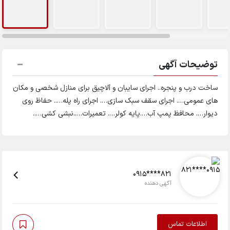
توضیحات آگهی
ساخت درب و پنجره.. اجرای سایبان و آلاچیق برای منازل شخصی و مکان
های عمومی…. اجرای سقف سبک سازی…. اجرای راه پله….. حفاظ روی
دیوار…. محافظ پمپ آب….پایه کولر…. تعمیرات…..نبشی کشی…..
0915****821
آگهی دهنده
اطلاعات تماس