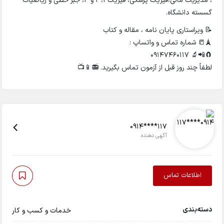
، مدیریت مالی،فیزیک پزشکی، فیزیک ۱، ۲ و ۳، جبر خطی و ریاضیات
گسسته دانشگاه.
📝 ویراستاری پایان نامه ، مقاله و کتاب
🗼📒 شماره تماس و واتساپ :
🧲📲🔬 09147460117
لطفاً چند روز قبل از آزمون تماس بگیرید. 📻📱📺
0914****117
آگهی دهنده
اطلاعات تماس
دسته‌بندی
خدمات و کسب و کار