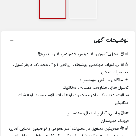
توضیحات آگهی
📊📕 #حل_آزمون و #تدریس خصوصی #رزونانس📚
🎸📘 ریاضیات مهندسی پیشرفته، ریاضی ۱ و ۲، معادلات دیفرانسیل،
محاسبات عددی
👩‍🍳📕دروس فنی-مهندسی ؛
تحلیل سازه، مقاومت مصالح، استاتیک،
سیالات، دینامیک ، اجزاء محدود، ارتعاشات، الاستیسیته، ارتعاشات
مکانیکی.
🎺📗ریاضی، آمار و احتمال، هندسه و
فیزیک دبیرستان.
🎷📚 همچنین تحقیق در عملیات، آمار عمومی و توصیفی، تحلیل آماری