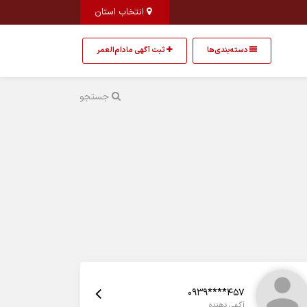
انتخاب استان
دسته‌بندی‌ها
ثبت آگهی مادام‌العمر
جستجو
0939****457
آگهی دهنده