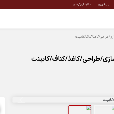
پنل کاربری
دانلود اپلیکیشن
زی/طراحی/کاغذ/کناف/کابینت
ازی/طراحی/کاغذ/کناف/کابینت