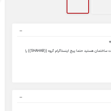
️
⭐ اگر به دنبال طراحی و اجرا متفاوت و تضمینی در صنعت ساختمان هستید حتما پیج اینستاگرام گروه ((SHAHAB)) را