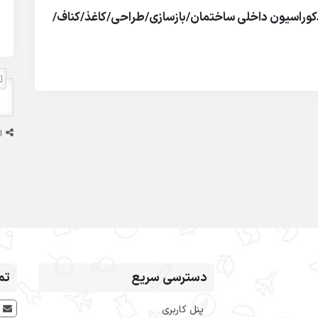
کوراسیون داخلی ساختمان/بازسازی/طراحی/کاغذ/کناف/
ا
دسترسی سریع
تم
پنل کاربری