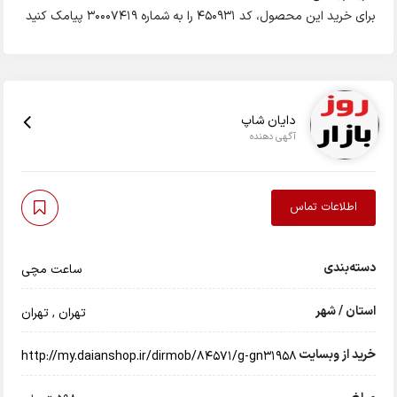
برای خرید این محصول، کد 450931 را به شماره 30007419 پیامک کنید
دایان شاپ
آگهی دهنده
اطلاعات تماس
دسته‌بندی
ساعت مچی
استان / شهر
تهران
,
تهران
خرید از وبسایت
http://my.daianshop.ir/dirmob/84571/g-gn31958