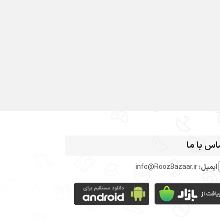
اس با ما
ایمیل:
info@RoozBazaar.ir