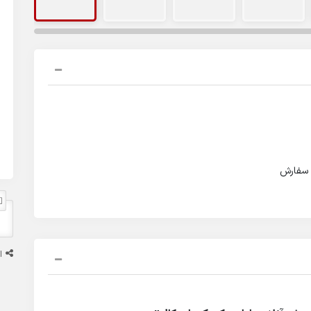
 سفارش
ا