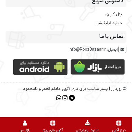
دسترسی سریع
پنل کاربری
دانلود اپلیکیشن
تماس با ما
ایمیل:
info@RoozBazaar.ir
روزبازار | بستر مناسب برای درج آگهی مادام العمر و نامحدود
درج آگهی
دانلود اپلیکیشن
آگهی های ویژه
بازارِ من