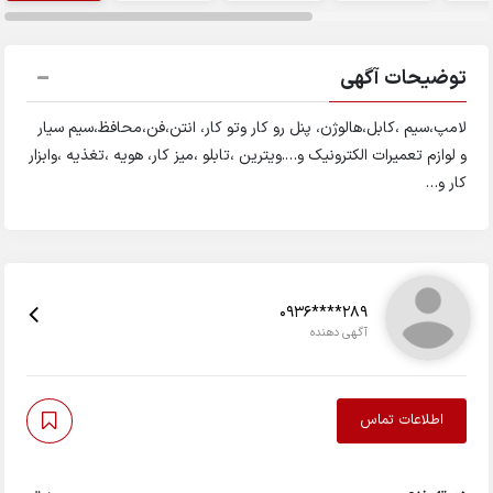
توضیحات آگهی
لامپ،سیم ،کابل،هالوژن، پنل رو کار وتو کار، انتن،فن،محافظ،سیم سیار
و لوازم تعمیرات الکترونیک و….ویترین ،تابلو ،میز کار، هویه ،تغذیه ،وابزار
کار و…
0936****289
آگهی دهنده
اطلاعات تماس