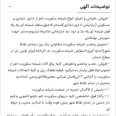
توضیحات آگهی
✅فروش ،طراحی و اجرای انواع شیشه سکوریت اعم از اداری ،تجاری و
مسکونی (پارتیشن اداری،تجاری)استخر،الاچیق،سقف شیشه ای،راه پله
فول شیشه ای،راه بند و دود بند اپارتمانی،جانپناه،تراریوم،مستر جهت
سرویس بهداشتی
✅تحویل ونصب شیشه سکوریت سفارشی یک روز درتمام نقاط
شهر(اندازه گیری+سفارش شیشه سکوریت به کارخانه)برای اولین بار در
سطح استان
✅فروش ،نصب وتعمیر وتعویض کلیه یراق آلات شیشه سکوریت اعم از
استوپ،لولا،قفل،پاسار،دستیگیره ،قرقره،غلطک ریل و کلیه اتصالات شیشه
سکوریت با گارانتی 2 الی5سال شرکتی معتبربافاکتوررسمی اتحادیه
محترم در تمام نقاط شهر
✅✅بابیش از 25سال تجربه در صنعت شیشه سکوریت
✅✅رگلاژ فوق تخصصی کلیه دربهای سکوریت اعم بازشو،کشویی و فرم
دار دستی در تمام نقاط شهر بدون فوت وقت با اساتید مجرب و حرفه
ای
✅✅✅تبدیل دربهای بازشو به کشویی وتاشو(اتوبوسی)و بالعکس درتمام