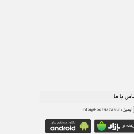
اس با ما
ایمیل:
info@RoozBazaar.ir