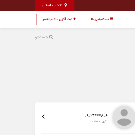
انتخاب استان
دسته‌بندی‌ها
ثبت آگهی مادام‌العمر
جستجو
0902****806
آگهی دهنده