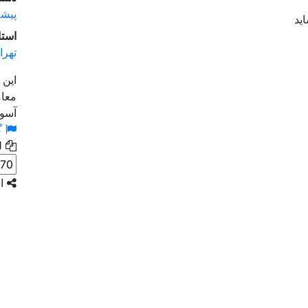
پیشه
ید
استا
تهرا
این 
معام
آسود
گ
لی
اش