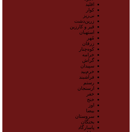
اقلید
کوار
نی‌ریز
زرین‌دشت
قیر و کارزین
استهبان
مُهر
زرقان
کوه‌چنار
خرامه
گراش
سپیدان
خرم‌بید
فراشبند
رستم
ارسنجان
خفر
خنج
اوز
بیضا
سروستان
بختگان
پاسارگاد