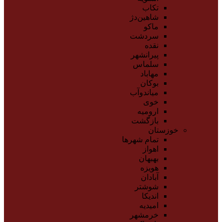
تکاب
شاهین‌دژ
ماکو
سردشت
نقده
پیرانشهر
سلماس
مهاباد
بوکان
میاندوآب
خوی
ارومیه
بازگشت
خوزستان
تمام شهر‌ها
اهواز
بهبهان
هویزه
آبادان
شوشتر
اندیکا
امیدیه
خرمشهر