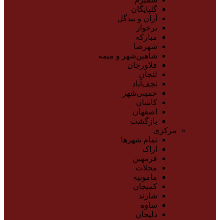
گلپایگان
آران و بیدگل
برخوار
مبارکه
شهرضا
شاهین‌شهر و میمه
فلاورجان
لنجان
نجف‌آباد
خمینی‌شهر
کاشان
اصفهان
بازگشت
مرکزی
تمام شهر‌ها
اراک
فرمهین
محلات
مامونیه
کمیجان
شازند
ساوه
دلیجان