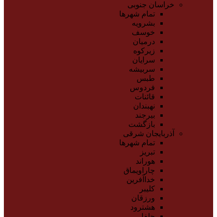
خراسان جنوبی
تمام شهر‌ها
بشرویه
خوسف
درمیان
زیرکوه
سرایان
سربیشه
طبس
فردوس
قائنات
نهبندان
بیرجند
بازگشت
آذربایجان شرقی
تمام شهر‌ها
تبریز
هوراند
چاراویماق
خداآفرین
کلیبر
ورزقان
هشترود
جلفا