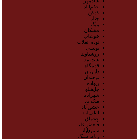
شادمهر
حکم‌آباد
کدکن
چنار
بایگ
مشکان
خوشاب
نوده انقلاب
یونسی
روشناوند
ششتمد
قدمگاه
داورزن
نوخندان
ریواده
چاپشلو
شهرآباد
ملک‌آباد
عشق‌آباد
لطف‌آباد
چخماق
قلعه‌نو علیا
سمیع‌آباد
رباط سنگ