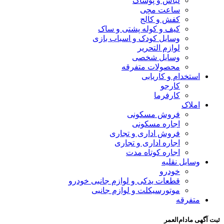
لباس و پوشاک
ساعت مچی
کفش و کالج
کیف و کوله پشتی و ساک
وسایل کودک و اسباب بازی
لوازم التحریر
وسایل شخصی
محصولات متفرقه
استخدام و کاریابی
کارجو
کارفرما
املاک
فروش مسکونی
اجاره مسکونی
فروش اداری و تجاری
اجاره اداری و تجاری
اجاره کوتاه مدت
وسایل نقلیه
خودرو
قطعات یدکی و لوازم جانبی خودرو
موتورسیکلت و لوازم جانبی
متفرقه
ثبت آگهی مادام‌العمر