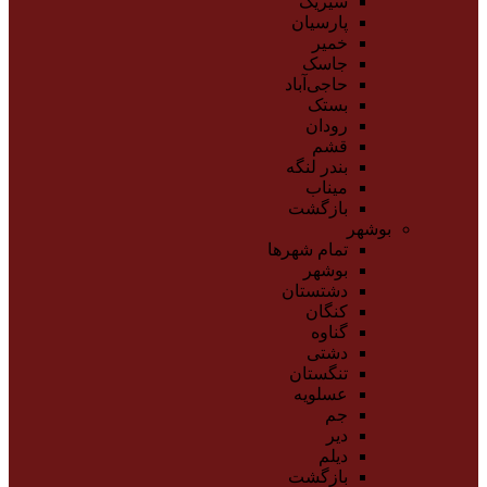
سیریک
پارسیان
خمیر
جاسک
حاجی‌آباد
بستک
رودان
قشم
بندر لنگه
میناب
بازگشت
بوشهر
تمام شهر‌ها
بوشهر
دشتستان
کنگان
گناوه
دشتی
تنگستان
عسلویه
جم
دیر
دیلم
بازگشت