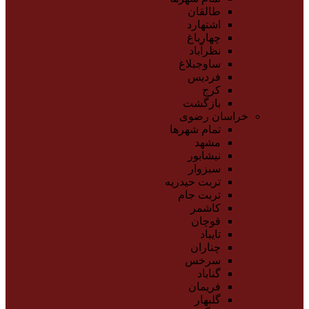
طالقان
اشتهارد
چهارباغ
نظرآباد
ساوجبلاغ
فردیس
کرج
بازگشت
خراسان رضوی
تمام شهر‌ها
مشهد
نیشابور
سبزوار
تربت حیدریه
تربت جام
کاشمر
قوچان
تایباد
چناران
سرخس
گناباد
فریمان
گلبهار