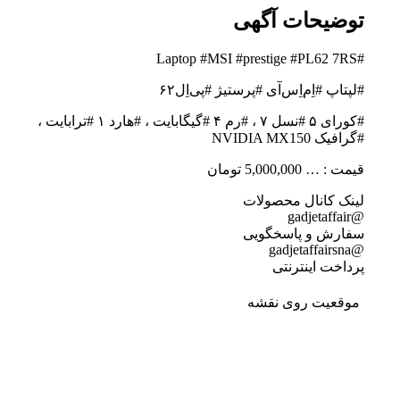
توضیحات آگهی
#Laptop #MSI #prestige #PL62 7RS
#لپتاپ #اِم‌اِس‌آی #پرستیژ #پی‌اِل‌۶۲
#کورای ۵ #نسل ۷ ، #رم ۴ #گیگابایت ، #هارد ۱ #ترابایت ،
#گرافیک NVIDIA MX150
قیمت : … 5,000,000 تومان
لینک کانال محصولات
@gadjetaffair
سفارش و پاسخگویی
@gadjetaffairsna
پرداخت اینترنتی
موقعیت روی نقشه