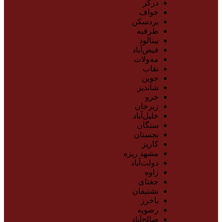
درگز
خواف
بردسکن
طرقبه
بینالود
فیض‌آباد
مه‌ولات
نقاب
جوین
شاندیز
خرو
زبرخان
خلیل‌آباد
سنگان
بجستان
کاریز
مشهد ریزه
دولت‌آباد
زاوه
جغتای
نشتیفان
باخرز
رضویه
صالح‌آباد