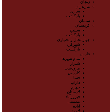
زنجان
مازندران
ساری
بازگشت
سمنان
کردستان
سنندج
بازگشت
چهارمحال و بختیاری
شهرکرد
بازگشت
فارس
تمام شهر‌ها
شیراز
مرودشت
کازرون
فسا
داراب
جهرم
لارستان
فیروزآباد
ممسنی
آباده
لامرد