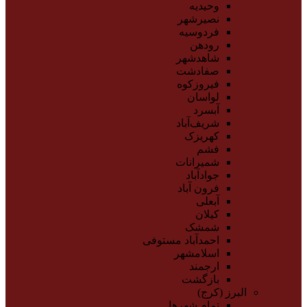
وحیدیه
نصیرشهر
فردوسیه
رودهن
شاهدشهر
صفادشت
فیروزکوه
لواسان
آبسرد
شریف‌آباد
کهریزک
فشم
شمیرانات
جوادآباد
فرون آباد
آبعلی
کیلان
شمشک
احمدآباد مستوفی
اسلامشهر
ارجمند
بازگشت
البرز (کرج)
تمام شهر‌ها