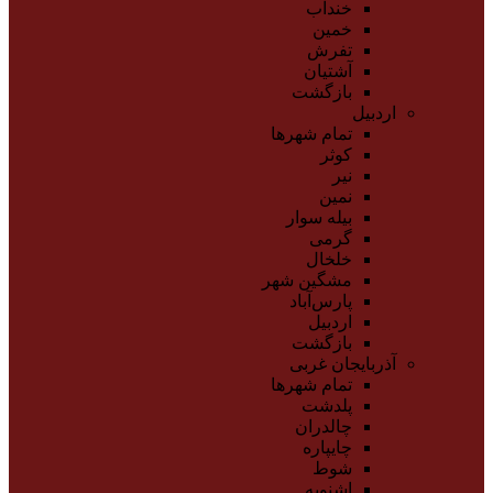
خنداب
خمین
تفرش
آشتیان
بازگشت
اردبیل
تمام شهر‌ها
کوثر
نیر
نمین
بیله سوار
گرمی
خلخال
مشگین شهر
پارس‌آباد
اردبیل
بازگشت
آذربایجان غربی
تمام شهر‌ها
پلدشت
چالدران
چایپاره
شوط
اشنویه