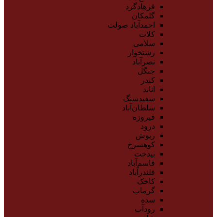
فرهادگرد
گلمکان
احمدآباد صولت
کلات
سلامی
رشتخوار
نصرآباد
جنگل
کندر
انابد
سفیدسنگ
سلطان‌آباد
فیروزه
درود
ریوش
کوهسرخ
بیدخت
قاسم‌آباد
قلندرآباد
کاخک
گرماب
سده
رودآب