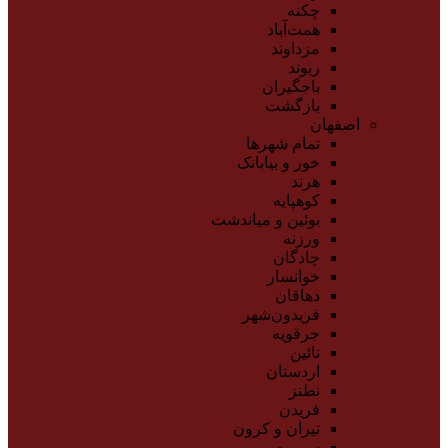
چکنه
همت‌آباد
مزداوند
ریوند
باجگیران
بازگشت
اصفهان
تمام شهر‌ها
خور و بیابانک
هرند
کوهپایه
بوئین و میاندشت
ورزنه
چادگان
خوانسار
دهاقان
فریدون‌شهر
جرقویه
نائین
اردستان
نطنز
فریدن
تیران و کرون
سمیرم