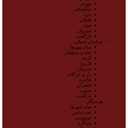
مهران
ملکشاهی
بدره
هلیلان
چوار
سیروان
بازگشت
خراسان شمالی
تمام شهر‌ها
مانه و سملقان
گرمه
فاروج
شیروان
راز و جرگلان
جاجرم
اسفراین
بجنورد
بازگشت
هرمزگان
تمام شهر‌ها
بندرعباس
ابوموسی
بشاگرد