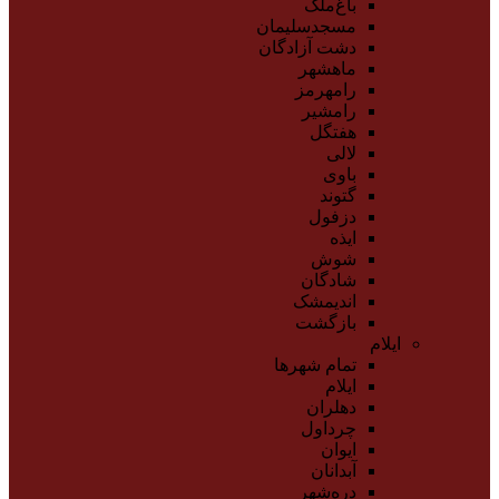
باغ‌ملک
مسجدسلیمان
دشت آزادگان
ماهشهر
رامهرمز
رامشیر
هفتگل
لالی
باوی
گتوند
دزفول
ایذه
شوش
شادگان
اندیمشک
بازگشت
ایلام
تمام شهر‌ها
ایلام
دهلران
چرداول
ایوان
آبدانان
دره‌شهر