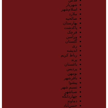
قدس
شهریار
اسلام‌شهر
ملارد
صالحیه
بهارستان
پاکدشت
قرچک
ورامین
گلستان
ری
اندیشه
رباط کریم
پرند
باغستان
پردیس
بومهن
باقرشهر
پیشوا
نسیم شهر
صباشهر
چهاردانگه
دماوند
حسن‌آباد