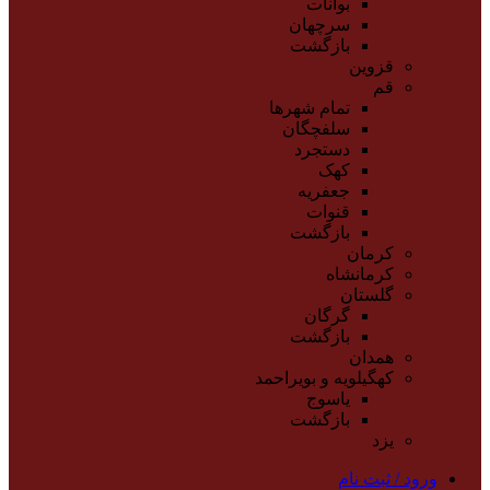
بوانات
سرچهان
بازگشت
قزوین
قم
تمام شهر‌ها
سلفچگان
دستجرد
کهک
جعفریه
قنوات
بازگشت
کرمان
کرمانشاه
گلستان
گرگان
بازگشت
همدان
کهگیلویه و بویراحمد
یاسوج
بازگشت
یزد
ورود / ثبت نام