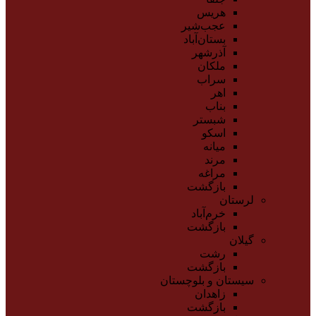
هریس
عجب‌شیر
بستان‌آباد
آذرشهر
ملکان
سراب
اهر
بناب
شبستر
اسکو
میانه
مرند
مراغه
بازگشت
لرستان
خرم‌آباد
بازگشت
گیلان
رشت
بازگشت
سیستان و بلوچستان
زاهدان
بازگشت