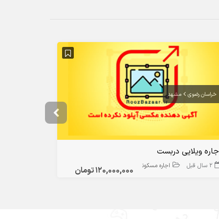
خراسان رضوی
مشهد
تهران
تهران
جاره ویلایی دربست
فول فرنیش
2 سال قبل
اجاره مسکونی
10 ماه قبل
120,000,000 تومان