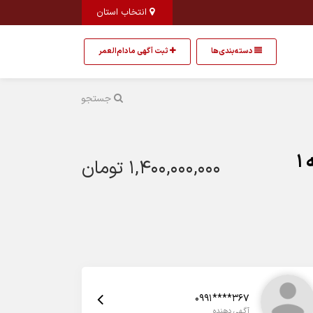
انتخاب استان
دسته‌بندی‌ها
ثبت آگهی مادام‌العمر
جستجو
1
1,400,000,000 تومان
0991****367
آگهی دهنده