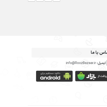
اس با ما
ایمیل:
info@RoozBazaar.ir