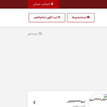
انتخاب استان
دسته‌بندی‌ها
ثبت آگهی مادام‌العمر
جستجو
0939****501
آگهی دهنده