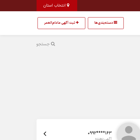
انتخاب استان
دسته‌بندی‌ها
ثبت آگهی مادام‌العمر
جستجو
0992****163
آگهی دهنده