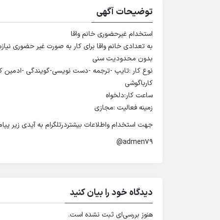
توضیحات آگهی
استخدام غیرحضوری خانم واقا
به تعدادی خانم واقا برای کار به صورت غیر حضوری نیازمندیم با ۱۲نوع ش
بدون محدودیت سنی
نوع کار :تایپ -ترجمه -دست نویسی-گویندگی -ادمین کانا
کارباگوشی
ساعت کار:دلخواه
زمینه فعالیت :مجازی
جهت استخدام واطلاعات بیشتردرتلگرام به آیدی زیر پیام
admen79@
دیدگاه خود را بیان کنید
هنوز بررسی‌ای ثبت نشده است.