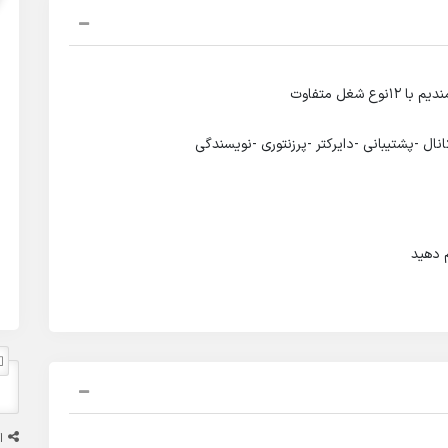
غل متفاوت
ل -پشتیبانی -دایرکتر -پرزنتوری -نویسندگی
 دهید
ا