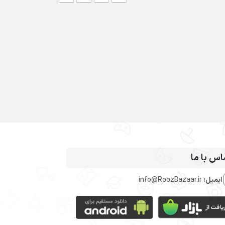
اس با ما
ایمیل:
info@RoozBazaar.ir