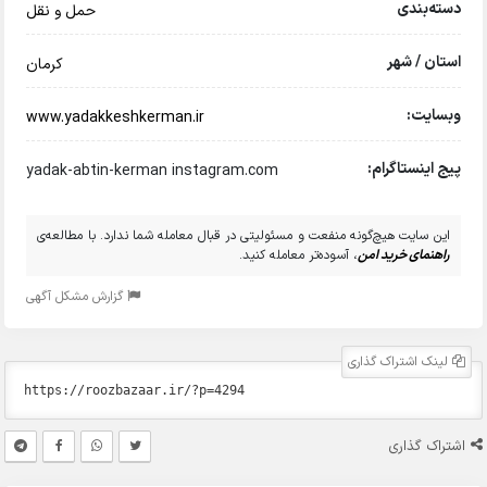
دسته‌بندی
حمل و نقل
استان / شهر
کرمان
وبسایت:
www.yadakkeshkerman.ir
پیج اینستاگرام:
yadak-abtin-kerman instagram.com
این سایت هیچ‌گونه منفعت و مسئولیتی در قبال معامله شما ندارد. با مطالعه‌ی
راهنمای خرید امن
، آسوده‌تر معامله کنید.
گزارش مشکل آگهی
لینک اشتراک گذاری
اشتراک گذاری